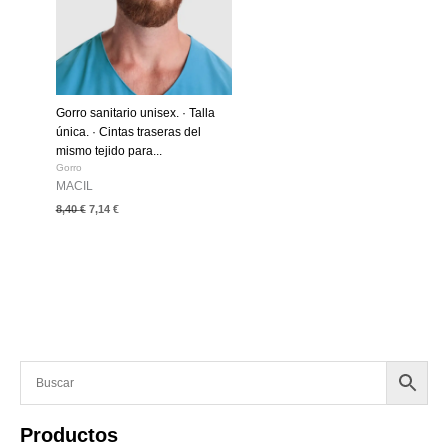
Gorro sanitario unisex. · Talla
única. · Cintas traseras del
mismo tejido para...
Gorro
MACIL
8,40
€
7,14
€
Productos