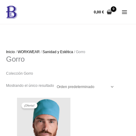
Ir
c
E
al
o
s
0,00
€
contenido
l
t
o
a
r
d
o
Inicio
/
WORKWEAR
/
Sanidad y Estética
/ Gorro
Gorro
Colección Gorro
Mostrando el único resultado
El
El
precio
precio
¡Oferta!
original
actual
era:
es:
8,40 €.
7,14 €.