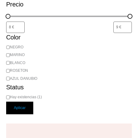
Precio
Color
NEGRO
MARINO
BLANCO
ROSETON
AZUL DANUBIO
Status
Hay existencias
(
1
)
Aplicar