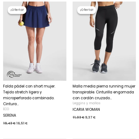
El
El
El
El
precio
precio
precio
precio
¡Oferta!
¡Oferta!
¡Oferta!
¡Oferta!
original
actual
original
actual
era:
es:
era:
es:
19,43 €.
16,51 €.
11,03 €.
9,37 €.
Falda pádel con short mujer.
Malla media pierna running mujer
Tejido stretch ligero y
transpirable. Cinturilla engomada
microperforado combinado.
con cordón cruzado...
Leggins y mallas
Cintura...
ECO
ICARIA WOMAN
SERENA
11,03
€
9,37
€
19,43
€
16,51
€