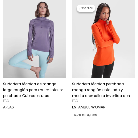
El
El
precio
precio
¡Oferta!
¡Oferta!
original
actual
era:
es:
16,70 €.
14,19 €.
Sudadera técnica de manga
Sudadera técnica perchada
larga ranglán para mujer. Interior
manga ranglán entallada y
perchado. Cubrecosturas...
media cremallera invertida con...
ECO
ECO
ARLAS
ESTAMBUL WOMAN
16,70
€
14,19
€