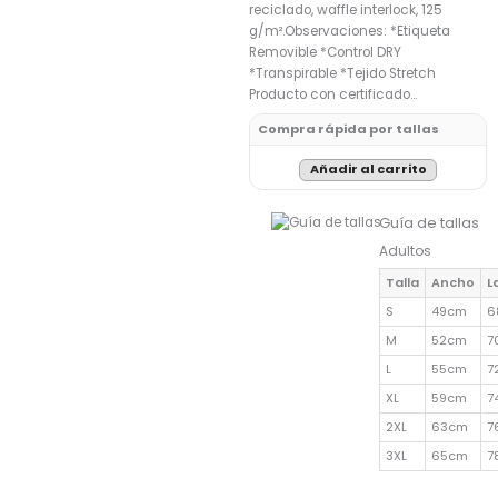
reciclado, waffle interlock, 125
g/m².Observaciones: *Etiqueta
Removible *Control DRY
*Transpirable *Tejido Stretch
Producto con certificado…
Compra rápida por tallas
Añadir al carrito
Guía de tallas
Adultos
Talla
Ancho
L
S
49cm
6
M
52cm
7
L
55cm
7
XL
59cm
7
2XL
63cm
7
3XL
65cm
7