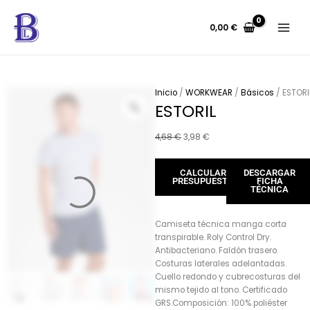
Ir
al
0,00
€
contenido
Inicio
/
WORKWEAR
/
Básicos
/ ESTORI
ESTORIL
El
El
4,68
€
3,98
€
precio
precio
original
actual
CALCULAR
DESCARGAR
era:
es:
PRESUPUESTO
FICHA
4,68 €.
3,98 €.
TÉCNICA
Camiseta técnica manga corta
transpirable. Roly Control Dry.
Antibacteriano. Faldón trasero.
Costuras laterales adelantadas.
Cuello redondo y cubrecosturas del
mismo tejido al tono. Certificado
GRS.Composición: 100% poliéster