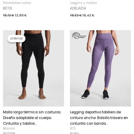
Pantalones cortos
Leggins y mallas
BETIS
ADELAIDA
15,12
€
12,85
€
19,32
€
16,42
€
El
El
precio
precio
¡Oferta!
¡Oferta!
original
actual
era:
es:
13,02 €.
11,07 €.
Malla larga térmica sin costuras.
Legging deportivo tobillero de
Diseño adaptable al cuerpo.
cintura ancha. Bolsillo trasero en
Cinturilla y tobillos...
cinturilla con banda...
Básicos
ECO
BETTER
BURU