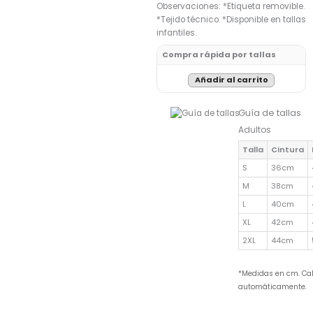
Observaciones: *Etiqueta removible.
*Tejido técnico. *Disponible en tallas
infantiles.
Compra rápida por tallas
Añadir al carrito
Guía de tallas
Adultos
Talla
Cintura
S
36cm
M
38cm
L
40cm
XL
42cm
2XL
44cm
*Medidas en cm. Cab
automáticamente.