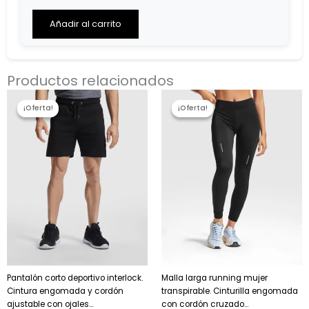
Items,
Total
Añadir al carrito
$0.00
Productos relacionados
El
El
El
El
precio
precio
precio
precio
¡Oferta!
¡Oferta!
¡Oferta!
¡Oferta!
original
actual
original
actual
era:
es:
era:
es:
15,12 €.
12,85 €.
19,32 €.
16,42 €.
Pantalón corto deportivo interlock.
Malla larga running mujer
Cintura engomada y cordón
transpirable. Cinturilla engomada
ajustable con ojales...
con cordón cruzado...