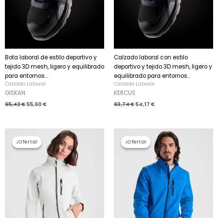
Bota laboral de estilo deportivo y
Calzado laboral con estilo
tejido 3D mesh, ligero y equilibrado
deportivo y tejido 3D mesh, ligero y
para entornos...
equilibrado para entornos...
Calzado Laboral
Calzado Laboral
GISKAN
KERCUS
65,42
€
55,60
€
63,74
€
54,17
€
El
El
El
El
precio
precio
precio
precio
¡Oferta!
¡Oferta!
¡Oferta!
¡Oferta!
original
actual
original
actual
era:
es:
era:
es:
25,10 €.
21,33 €.
23,00 €.
19,55 €.