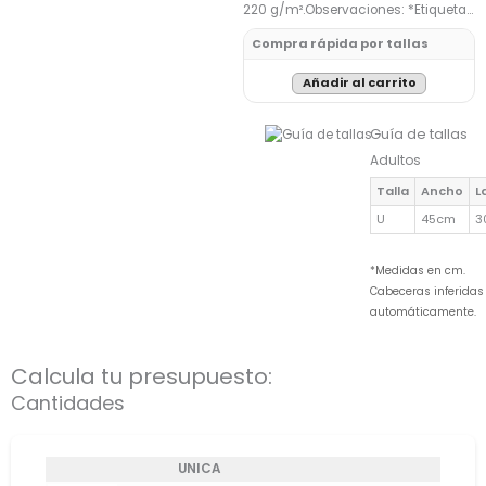
220 g/m².Observaciones: *Etiqueta…
Compra rápida por tallas
Añadir al carrito
Guía de tallas
Adultos
Talla
Ancho
L
U
45cm
3
*Medidas en cm.
Cabeceras inferidas
automáticamente.
Calcula tu presupuesto:
Cantidades
UNICA