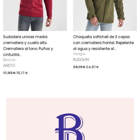
Sudadera unisex media
Chaqueta softshell de 3 capas
cremallera y cuello alto.
con cremallera frontal. Repelente
Cremallera al tono. Puños y
al agua y resistente al...
Abrigos
cinturilla...
RUDOLPH
Básicos
ANETO
29,19
€
24,81
€
17,85
€
15,17
€