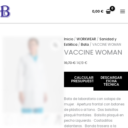
Ir
al
0,00
€
contenido
Inicio
/
WORKWEAR
/
Sanidad y
Estética
/
Bata
/ VACCINE WOMAN
VACCINE WOMAN
El
El
16,70
€
14,19
€
precio
precio
original
actual
CALCULAR
DESCARGAR
era:
es:
PRESUPUESTO
FICHA
16,70 €.
14,19 €.
TÉCNICA
Bata de laboratorio con solapa de
mujer. · Apertura frontal con botones
de plástico al tono. · Dos bolsillos
plaqué frontales. · Bolsillo plaqué en
pecho izquierdo. · Costadillos
delanteros. · Banda trasera a la