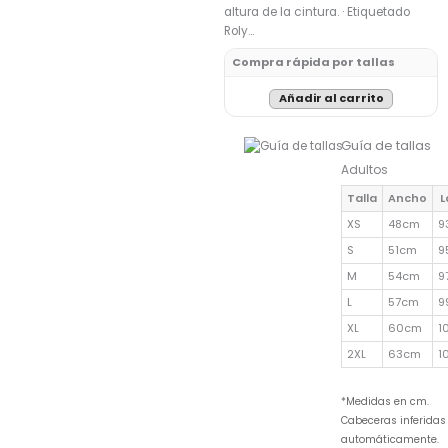
altura de la cintura. · Etiquetado
Roly…
Compra rápida por tallas
Añadir al carrito
Guía de tallas
Adultos
Talla
Ancho
L
XS
48cm
9
S
51cm
9
M
54cm
9
L
57cm
9
XL
60cm
1
2XL
63cm
1
*Medidas en cm.
Cabeceras inferidas
automáticamente.