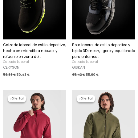
Calzado laboral de estilo deportivo,
Bota laboral de estilo deportivo y
hecho en microfibra nobuck y
tejido 3D mesh, ligero y equilibrado
refuerzo en zona del...
para entornos...
Calzado Laboral
Calzado Laboral
CERYSON
GISKAN
59,33
€
50,43
€
65,42
€
55,60
€
El
El
El
El
precio
precio
precio
precio
¡Oferta!
¡Oferta!
¡Oferta!
¡Oferta!
original
actual
original
actual
era:
es:
era:
es:
17,85 €.
15,17 €.
29,19 €.
24,81 €.