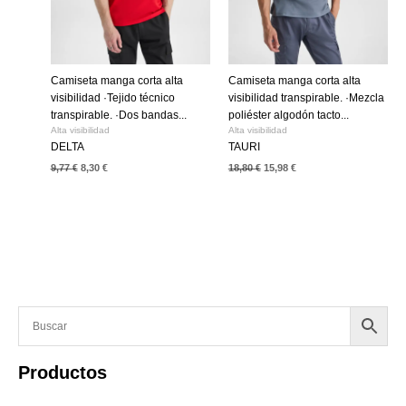
Camiseta manga corta alta
Camiseta manga corta alta
visibilidad ·Tejido técnico
visibilidad transpirable. ·Mezcla
transpirable. ·Dos bandas...
poliéster algodón tacto...
Alta visibilidad
Alta visibilidad
DELTA
TAURI
9,77
€
8,30
€
18,80
€
15,98
€
Productos