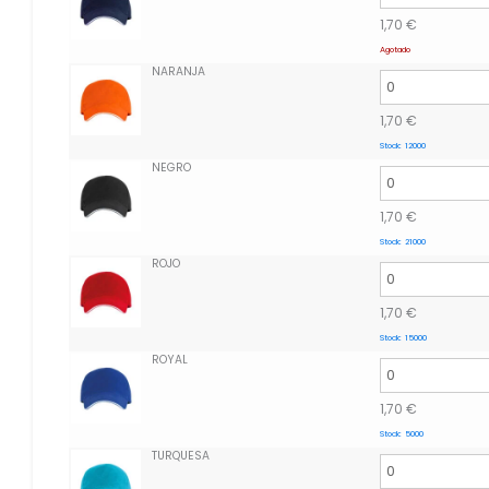
1,70
€
Agotado
NARANJA
1,70
€
Stock:
12000
NEGRO
1,70
€
Stock:
21000
ROJO
1,70
€
Stock:
15000
ROYAL
1,70
€
Stock:
5000
TURQUESA