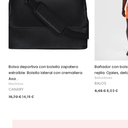
Bolsa deportiva con bolsillo zapatero
Bañador con bolsil
extraíble. Bolsillo lateral con cremallera.
rejilla. Ojales, det
Bañadores
Asa...
BALOS
Mochilas
CANARY
9,45
€
8,03
€
16,70
€
14,19
€