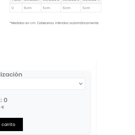
U
6cm
5cm
6cm
5cm
*Medidas en cm. Cabeceras inferidas automáticamente.
ización
s
:
0
0
€
 carrito