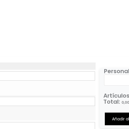
Personal
Artículo
Total
:
0,0
0
Items,
Añadir al
Total
$0.00