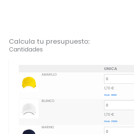
Calcula tu presupuesto:
Cantidades
UNICA
AMARILLO
1,70
€
Stock:
18000
BLANCO
1,70
€
Stock:
25000
MARINO