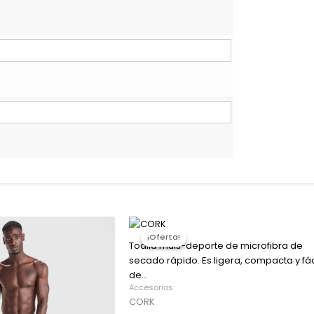
El
El
io
precio
precio
¡Oferta!
¡Oferta!
al
original
actual
Toalla multi-deporte de microfibra de
era:
es:
secado rápido. Es ligera, compacta y fác
€.
4,90 €.
4,17 €.
de...
Accesorios
CORK