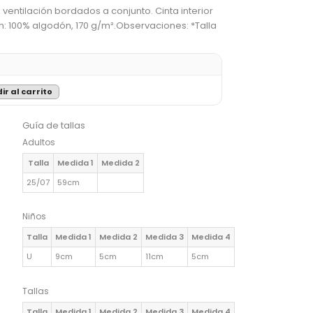
ventilación bordados a conjunto. Cinta interior
n: 100% algodón, 170 g/m².Observaciones: *Talla
ir al carrito
Guía de tallas
Adultos
Talla
Medida 1
Medida 2
25/07
59cm
Niños
Talla
Medida 1
Medida 2
Medida 3
Medida 4
U
9cm
5cm
11cm
5cm
Tallas
Talla
Medida 1
Medida 2
Medida 3
Medida 4