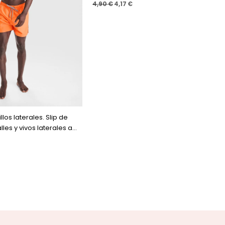
4,90
€
4,17
€
los laterales. Slip de
alles y vivos laterales a...