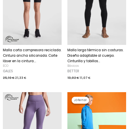
Malla corta compresora reciclada.
Malla larga térmica sin costuras.
Cintura ancha siliconada. Corte
Diseño adaptable al cuerpo.
láser en la cintura....
Cinturilla y tobillos...
ECO
Básicos
GALES
BETTER
25,10
€
21,33
€
13,02
€
11,07
€
El
El
precio
precio
¡Oferta!
¡Oferta!
original
actual
era:
es:
13,94 €.
11,85 €.