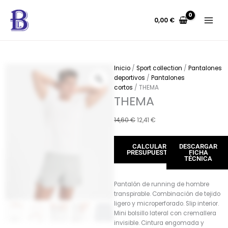
Ir
al
0,00
€
contenido
Inicio
/
Sport collection
/
Pantalones
deportivos
/
Pantalones
cortos
/ THEMA
THEMA
El
El
14,60
€
12,41
€
precio
precio
original
actual
CALCULAR
DESCARGAR
era:
es:
PRESUPUESTO
FICHA
14,60 €.
12,41 €.
TÉCNICA
Pantalón de running de hombre
transpirable. Combinación de tejido
ligero y microperforado. Slip interior.
Mini bolsillo lateral con cremallera
invisible. Cintura engomada y