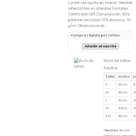
cordón de ajuste en interior. Detalles
reflectantes en laterales frontales.
Certificado GRS.Composición: 90%
poliéster reciclado 10% elastano, 110
g/m².Observaciones:…
Compra rápida por tallas
Añadir al carrito
Guía de tallas
Adultos
Talla
Ancho
L
S
38cm
3
M
40cm
3
L
42cm
3
XL
44cm
4
2XL
46cm
4
*Medidas en cm.