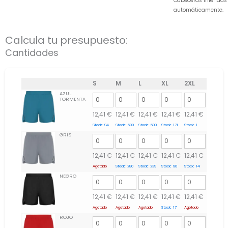
Cabeceras inferidas
automáticamente.
Calcula tu presupuesto:
Cantidades
S
M
L
XL
2XL
AZUL
TORMENTA
12,41
€
12,41
€
12,41
€
12,41
€
12,41
€
Stock:
94
Stock:
500
Stock:
500
Stock:
171
Stock:
1
GRIS
12,41
€
12,41
€
12,41
€
12,41
€
12,41
€
Agotado
Stock:
280
Stock:
239
Stock:
90
Stock:
14
NEGRO
12,41
€
12,41
€
12,41
€
12,41
€
12,41
€
Agotado
Agotado
Agotado
Stock:
17
Agotado
ROJO