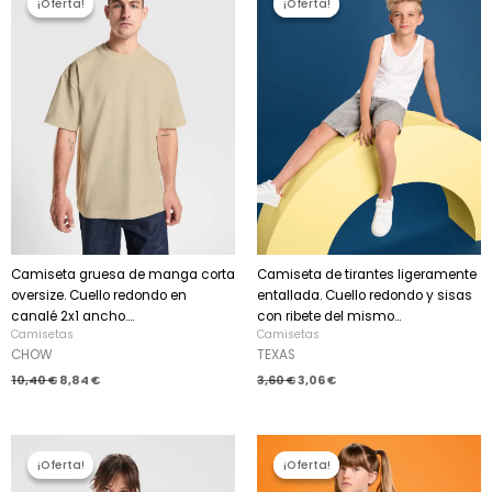
¡Oferta!
¡Oferta!
¡Oferta!
¡Oferta!
original
actual
original
actual
era:
es:
era:
es:
10,40 €.
8,84 €.
3,60 €.
3,06 €.
Camiseta gruesa de manga corta
Camiseta de tirantes ligeramente
oversize. Cuello redondo en
entallada. Cuello redondo y sisas
canalé 2x1 ancho....
con ribete del mismo...
Camisetas
Camisetas
CHOW
TEXAS
10,40
€
8,84
€
3,60
€
3,06
€
El
El
El
El
precio
precio
precio
precio
¡Oferta!
¡Oferta!
¡Oferta!
¡Oferta!
original
actual
original
actual
era:
es:
era:
es: