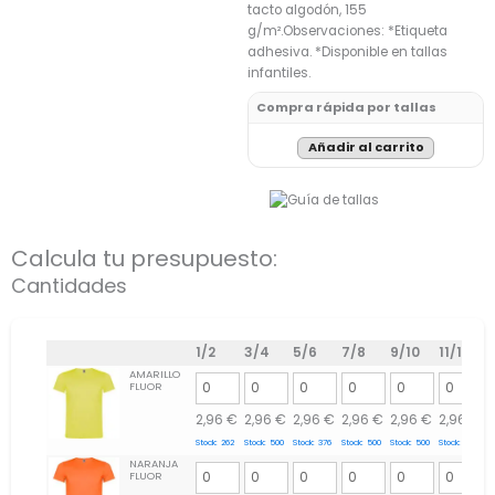
tacto algodón, 155
g/m².Observaciones: *Etiqueta
adhesiva. *Disponible en tallas
infantiles.
Compra rápida por tallas
Añadir al carrito
Calcula tu presupuesto:
Cantidades
1/2
3/4
5/6
7/8
9/10
11/12
AMARILLO
FLUOR
2,96
€
2,96
€
2,96
€
2,96
€
2,96
€
2,96
€
Stock:
262
Stock:
500
Stock:
376
Stock:
500
Stock:
500
Stock:
500
NARANJA
FLUOR