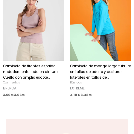
3,60 €.
3,06 €.
4,10 €.
3,48 €.
Camiseta de tirantes espalda
Camiseta de manga larga tubular
nadadora entallada en cintura.
en tallas de adulto y costuras
Cuello con amplio escote...
laterales en tallas de...
Camisetas
Básicos
BRENDA
EXTREME
3,60
€
3,06
€
4,10
€
3,48
€