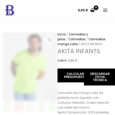
Ir
al
0,00
€
contenido
Inicio
/
Camisetas y
polos
/
Camisetas
/
Camisetas
manga corta
/ AKITA INFANTIL
AKITA INFANTIL
El
El
3,48
€
2,96
€
precio
precio
original
actual
CALCULAR
DESCARGAR
era:
es:
PRESUPUESTO
FICHA
3,48 €.
2,96 €.
TÉCNICA
Camiseta de manga corta de
poliéster tacto algodón con
costuras laterales. Cuello redondo
con ribete del mismo
tejido.Composición: 100% poliéster,