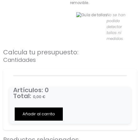
removible.
No se han
podido
detectar
tallas ni
medidas.
Calcula tu presupuesto:
Cantidades
Artículos
:
0
Total
:
0,00
€
0
Items,
Total
Añadir al carrito
$0.00
Productos relacionados