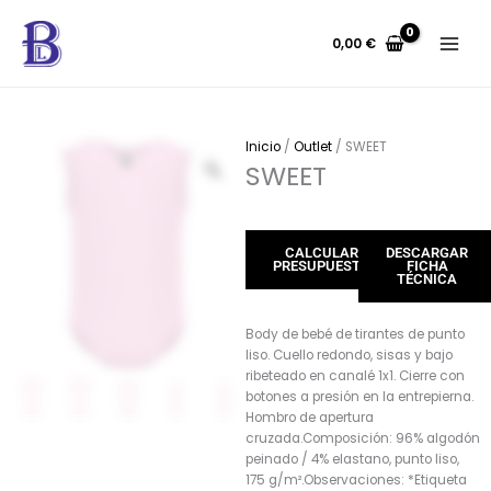
Ir
al
0,00
€
contenido
Inicio
/
Outlet
/ SWEET
SWEET
CALCULAR
DESCARGAR
PRESUPUESTO
FICHA
TÉCNICA
Body de bebé de tirantes de punto
liso. Cuello redondo, sisas y bajo
ribeteado en canalé 1x1. Cierre con
botones a presión en la entrepierna.
Hombro de apertura
cruzada.Composición: 96% algodón
peinado / 4% elastano, punto liso,
175 g/m².Observaciones: *Etiqueta