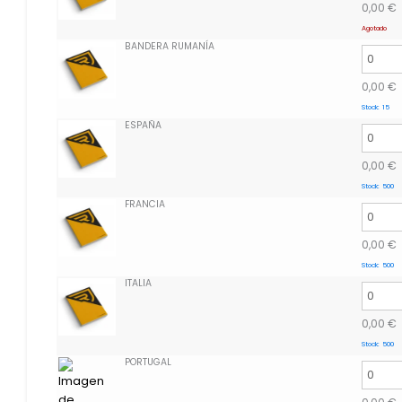
0,00
€
Agotado
BANDERA RUMANÍA
0,00
€
Stock:
15
ESPAÑA
0,00
€
Stock:
500
FRANCIA
0,00
€
Stock:
500
ITALIA
0,00
€
Stock:
500
PORTUGAL