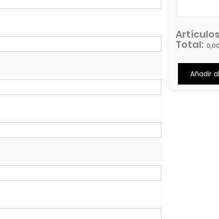
Artículo
Total
:
0,0
0
Items,
Añadir al
Total
$0.00