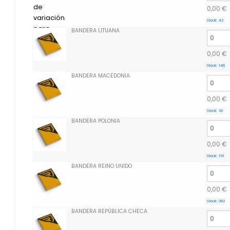
0,00
€
Stock:
42
BANDERA LITUANA
0,00
€
Stock:
146
BANDERA MACEDONIA
0,00
€
Stock:
20
BANDERA POLONIA
0,00
€
Stock:
119
BANDERA REINO UNIDO
0,00
€
Stock:
392
BANDERA REPÚBLICA CHECA