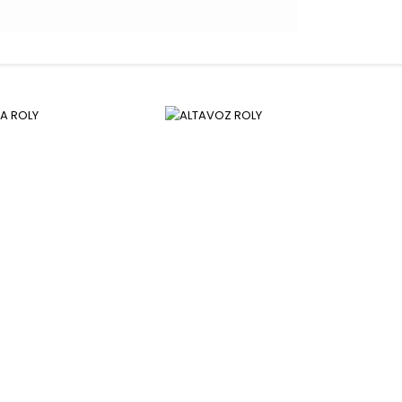
e Roly realizado con
Altavoz inalámbrico de Roly fabricado e
do. Capacidad 4000 mAh.
aluminio reciclado y base de corcho.
Con...
Abrigos
ROLY
ALTAVOZ ROLY
0,00
€