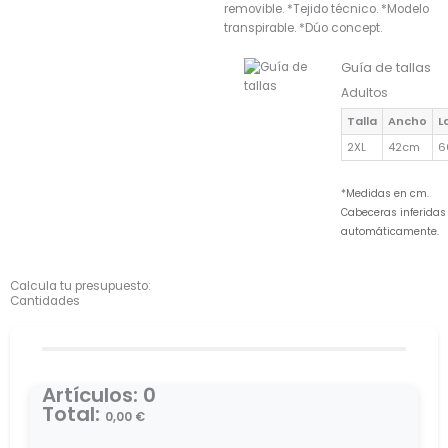
removible. *Tejido técnico. *Modelo
transpirable. *Dúo concept.
Guía de tallas
Adultos
Talla
Ancho
L
2XL
42cm
6
*Medidas en cm.
Cabeceras inferidas
automáticamente.
Calcula tu presupuesto:
Cantidades
Artículos
:
0
Total
:
0,00
€
0