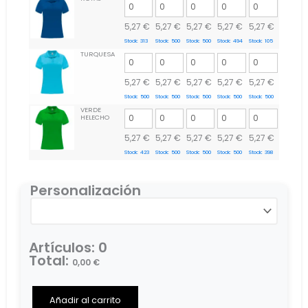
5,27
€
5,27
€
5,27
€
5,27
€
5,27
€
Stock:
313
Stock:
500
Stock:
500
Stock:
494
Stock:
105
TURQUESA
5,27
€
5,27
€
5,27
€
5,27
€
5,27
€
Stock:
500
Stock:
500
Stock:
500
Stock:
500
Stock:
500
VERDE
HELECHO
5,27
€
5,27
€
5,27
€
5,27
€
5,27
€
Stock:
423
Stock:
500
Stock:
500
Stock:
500
Stock:
398
Personalización
Artículos
:
0
Total
:
0,00
€
0
Items,
Total
Añadir al carrito