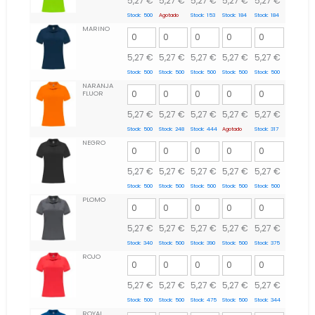
5,27
€
5,27
€
5,27
€
5,27
€
5,27
€
Stock:
500
Agotado
Stock:
153
Stock:
184
Stock:
184
MARINO
5,27
€
5,27
€
5,27
€
5,27
€
5,27
€
Stock:
500
Stock:
500
Stock:
500
Stock:
500
Stock:
500
NARANJA
FLUOR
5,27
€
5,27
€
5,27
€
5,27
€
5,27
€
Stock:
500
Stock:
248
Stock:
444
Agotado
Stock:
317
NEGRO
5,27
€
5,27
€
5,27
€
5,27
€
5,27
€
Stock:
500
Stock:
500
Stock:
500
Stock:
500
Stock:
500
PLOMO
5,27
€
5,27
€
5,27
€
5,27
€
5,27
€
Stock:
340
Stock:
500
Stock:
390
Stock:
500
Stock:
375
ROJO
5,27
€
5,27
€
5,27
€
5,27
€
5,27
€
Stock:
500
Stock:
500
Stock:
475
Stock:
500
Stock:
344
ROYAL