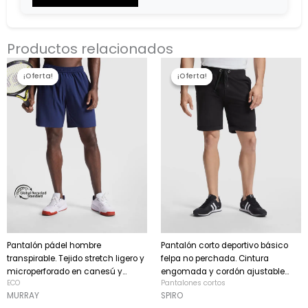
$0.00
Productos relacionados
El
El
El
El
precio
precio
precio
precio
¡Oferta!
¡Oferta!
¡Oferta!
¡Oferta!
original
actual
original
actual
era:
es:
era:
es:
18,17 €.
15,44 €.
12,08 €.
10,26 €.
Pantalón pádel hombre
Pantalón corto deportivo básico
transpirable. Tejido stretch ligero y
felpa no perchada. Cintura
microperforado en canesú y...
engomada y cordón ajustable...
ECO
Pantalones cortos
MURRAY
SPIRO