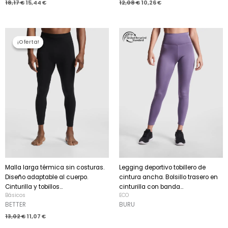
18,17
€
15,44
€
12,08
€
10,26
€
El
El
precio
precio
¡Oferta!
¡Oferta!
original
actual
era:
es:
13,02 €.
11,07 €.
Malla larga térmica sin costuras.
Legging deportivo tobillero de
Diseño adaptable al cuerpo.
cintura ancha. Bolsillo trasero en
Cinturilla y tobillos...
cinturilla con banda...
Básicos
ECO
BETTER
BURU
13,02
€
11,07
€