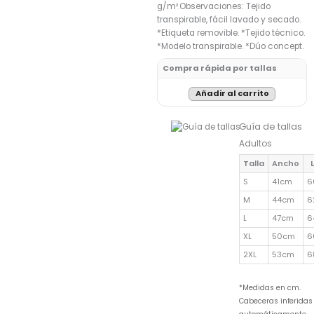
g/m².Observaciones: Tejido
transpirable, fácil lavado y secado.
*Etiqueta removible. *Tejido técnico.
*Modelo transpirable. *Dúo concept.
Compra rápida por tallas
Añadir al carrito
Guía de tallas
Adultos
Talla
Ancho
S
41cm
6
M
44cm
6
L
47cm
6
XL
50cm
6
2XL
53cm
6
*Medidas en cm.
Cabeceras inferidas