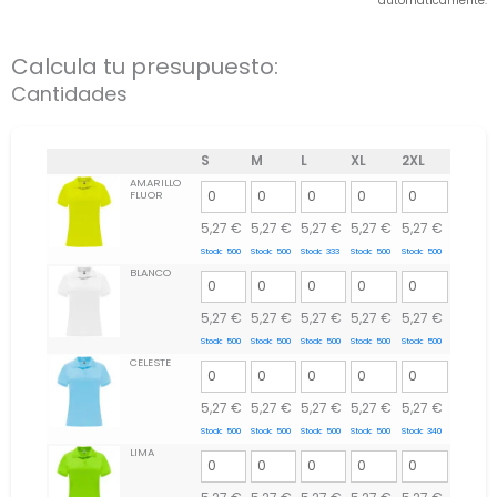
automáticamente.
Calcula tu presupuesto:
Cantidades
S
M
L
XL
2XL
AMARILLO
FLUOR
5,27
€
5,27
€
5,27
€
5,27
€
5,27
€
Stock:
500
Stock:
500
Stock:
333
Stock:
500
Stock:
500
BLANCO
5,27
€
5,27
€
5,27
€
5,27
€
5,27
€
Stock:
500
Stock:
500
Stock:
500
Stock:
500
Stock:
500
CELESTE
5,27
€
5,27
€
5,27
€
5,27
€
5,27
€
Stock:
500
Stock:
500
Stock:
500
Stock:
500
Stock:
340
LIMA