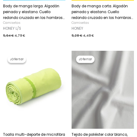
Body de manga larga. Algodón
Body de manga corta. Algodón
peinado y elastano. Cuello
peinado y elastano. Cuello
redondo cruzado en los hombros...
redondo cruzado en los hombros...
Camisetas
Camisetas
HONEY L/S
HONEY
5,64
€
4,79
€
5,28
€
4,49
€
El
El
El
El
precio
precio
precio
precio
¡Oferta!
¡Oferta!
¡Oferta!
¡Oferta!
original
actual
original
actual
era:
es:
era:
es:
4,90 €.
4,17 €.
377,00 €.
320,45 €.
Toalla multi-deporte de microfibra
Tejido de poliéster color blanco,