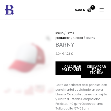
Ir
al
0,00
€
contenido
Inicio
/
Otros
productos
/
Gorras
/ BARNY
BARNY
El
El
2,04
€
1,73
€
precio
precio
original
actual
CALCULAR
DESCARGAR
era:
es:
PRESUPUESTO
FICHA
2,04 €.
1,73 €.
TÉCNICA
Gorra de políester de 5 paneles con
panel frontal acolchado en color
blanco. Con parte trasera con rejilla
y cierre ajustable.Composición:
Poliéster, 140 g/m²Observaciones:
Talla adulto: 57-59cm