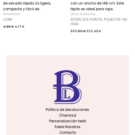
de secado rápido. Es ligera,
con un ancho de 149 cm. Este
compacta y fácil de...
tejido es ideal para ropa...
Accesorios
Otros productos
CORK
INTERLOCK POINTEL POLIESTER 140
GSM
4,90
€
4,17
€
377,00
€
320,45
€
Política de devoluciones
Checkout
Personalización textil
Sobre Nosotros
Contacto