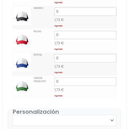
Agotado
NEGRO
1,73
€
Agotado
ROJO
1,73
€
Agotado
ROYAL
1,73
€
Agotado
VERDE
HELECHO
1,73
€
Agotado
Personalización