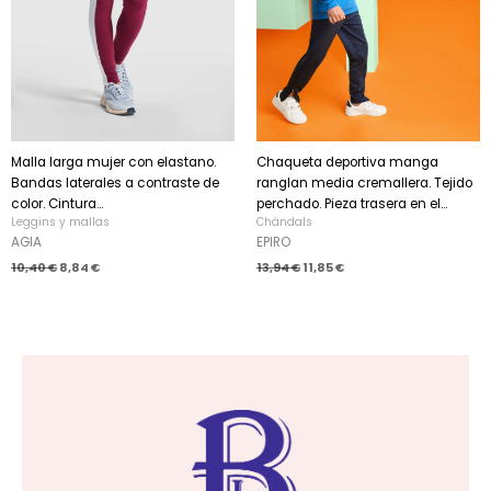
Malla larga mujer con elastano.
Chaqueta deportiva manga
Bandas laterales a contraste de
ranglan media cremallera. Tejido
color. Cintura...
perchado. Pieza trasera en el...
Leggins y mallas
Chándals
AGIA
EPIRO
10,40
€
8,84
€
13,94
€
11,85
€