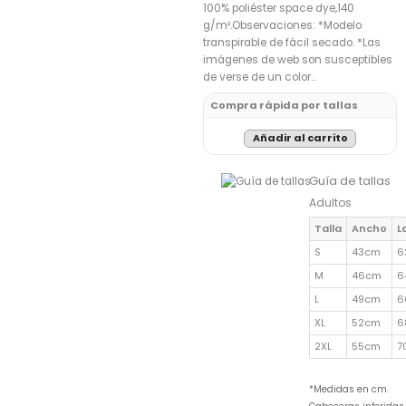
100% poliéster space dye,140
g/m².Observaciones: *Modelo
transpirable de fácil secado. *Las
imágenes de web son susceptibles
de verse de un color…
Compra rápida por tallas
Añadir al carrito
Guía de tallas
Adultos
Talla
Ancho
L
S
43cm
6
M
46cm
6
L
49cm
6
XL
52cm
6
2XL
55cm
7
*Medidas en cm.