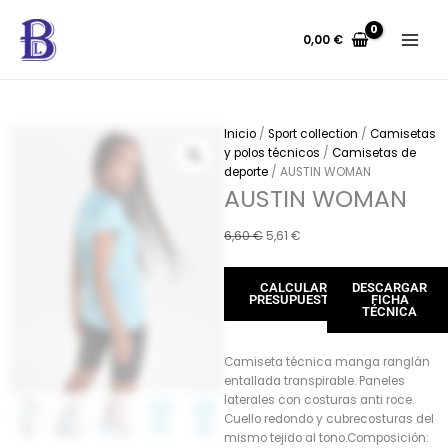
Ir
al
0,00
€
contenido
Inicio
/
Sport collection
/
Camisetas
y polos técnicos
/
Camisetas de
deporte
/ AUSTIN WOMAN
AUSTIN WOMAN
El
El
6,60
€
5,61
€
precio
precio
original
actual
CALCULAR
DESCARGAR
era:
es:
PRESUPUESTO
FICHA
6,60 €.
5,61 €.
TÉCNICA
Camiseta técnica manga ranglán
entallada transpirable. Paneles
laterales con costuras anti roce.
Cuello redondo y cubrecosturas del
mismo tejido al tono.Composición: