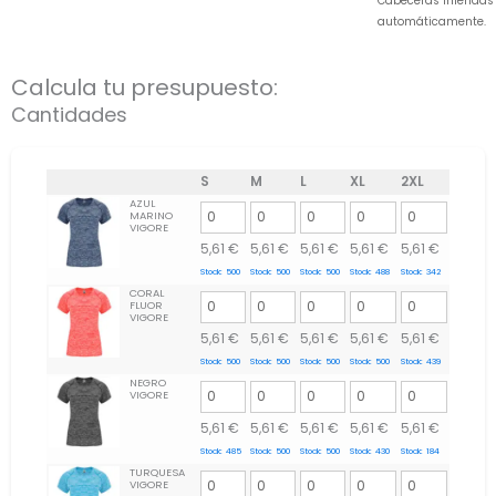
Cabeceras inferidas
automáticamente.
Calcula tu presupuesto:
Cantidades
S
M
L
XL
2XL
AZUL
MARINO
VIGORE
5,61
€
5,61
€
5,61
€
5,61
€
5,61
€
Stock:
500
Stock:
500
Stock:
500
Stock:
488
Stock:
342
CORAL
FLUOR
VIGORE
5,61
€
5,61
€
5,61
€
5,61
€
5,61
€
Stock:
500
Stock:
500
Stock:
500
Stock:
500
Stock:
439
NEGRO
VIGORE
5,61
€
5,61
€
5,61
€
5,61
€
5,61
€
Stock:
485
Stock:
500
Stock:
500
Stock:
430
Stock:
184
TURQUESA
VIGORE