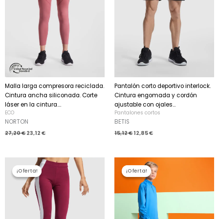
Malla larga compresora reciclada.
Pantalón corto deportivo interlock.
Cintura ancha siliconada. Corte
Cintura engomada y cordón
láser en la cintura....
ajustable con ojales...
ECO
Pantalones cortos
NORTON
BETIS
27,20
€
23,12
€
15,12
€
12,85
€
El
El
El
El
precio
precio
precio
precio
¡Oferta!
¡Oferta!
¡Oferta!
¡Oferta!
original
actual
original
actual
era:
es:
era:
es:
10,40 €.
8,84 €.
13,94 €.
11,85 €.