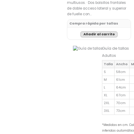
multiusos. · Dos bolsillos frontales
de doble acceso lateral y superior
de fuelle con…
Compra rápida por tallas
Añadir al carrito
Guía de tallas
Adultos
Talla
Ancho
M
S
58cm
M
61cm
L
64cm
XL
67cm
2XL
70cm
3XL
73cm
*Medidas en cm. Ca
inferidas automáti