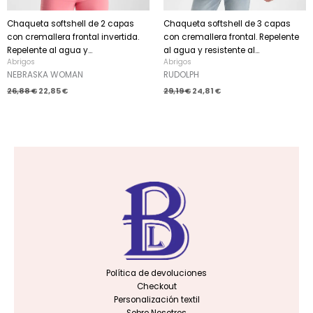
Chaqueta softshell de 2 capas
Chaqueta softshell de 3 capas
con cremallera frontal invertida.
con cremallera frontal. Repelente
Repelente al agua y...
al agua y resistente al...
Abrigos
Abrigos
NEBRASKA WOMAN
RUDOLPH
26,88
€
22,85
€
29,19
€
24,81
€
Política de devoluciones
Checkout
Personalización textil