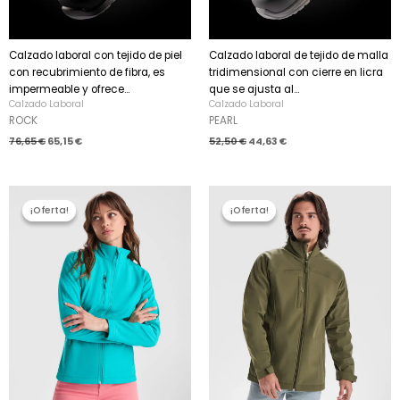
Calzado laboral con tejido de piel
Calzado laboral de tejido de malla
con recubrimiento de fibra, es
tridimensional con cierre en licra
impermeable y ofrece...
que se ajusta al...
Calzado Laboral
Calzado Laboral
ROCK
PEARL
76,65
€
65,15
€
52,50
€
44,63
€
El
El
El
El
precio
precio
precio
precio
¡Oferta!
¡Oferta!
¡Oferta!
¡Oferta!
original
actual
original
actual
era:
es:
era:
es:
26,88 €.
22,85 €.
29,19 €.
24,81 €.