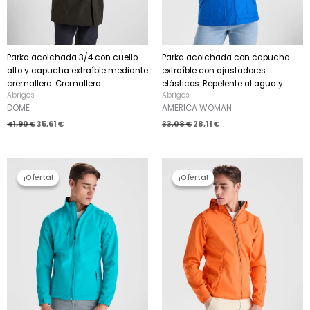
Parka acolchada 3/4 con cuello
Parka acolchada con capucha
alto y capucha extraíble mediante
extraíble con ajustadores
cremallera. Cremallera...
elásticos. Repelente al agua y...
Abrigos
Abrigos
DOME
AMERICA WOMAN
41,90
€
35,61
€
33,08
€
28,11
€
El
El
El
El
precio
precio
precio
precio
¡Oferta!
¡Oferta!
¡Oferta!
¡Oferta!
original
actual
original
actual
era:
es:
era:
es:
25,58 €.
21,74 €.
33,50 €.
28,47 €.