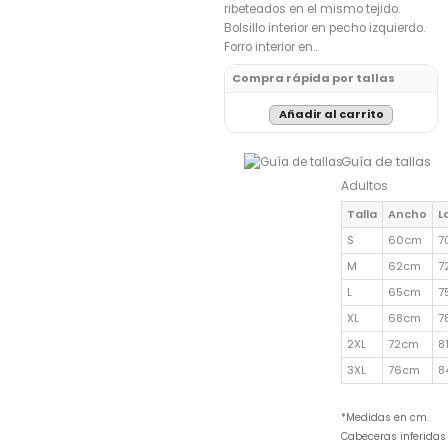
ribeteados en el mismo tejido.
Bolsillo interior en pecho izquierdo.
Forro interior en…
Compra rápida por tallas
Añadir al carrito
Guía de tallas
Adultos
Talla
Ancho
L
S
60cm
7
M
62cm
7
L
65cm
7
XL
68cm
7
2XL
72cm
8
3XL
76cm
8
*Medidas en cm.
Cabeceras inferidas