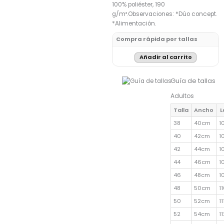
100% poliéster, 190
g/m².Observaciones: *Dúo concept.
*Alimentación.
Compra rápida por tallas
Añadir al carrito
Guía de tallas
Adultos
Talla
Ancho
L
38
40cm
1
40
42cm
1
42
44cm
1
44
46cm
1
46
48cm
1
48
50cm
1
50
52cm
1
52
54cm
1