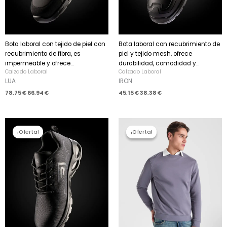
Bota laboral con tejido de piel con
Bota laboral con recubrimiento de
recubrimiento de fibra, es
piel y tejido mesh, ofrece
impermeable y ofrece...
durabilidad, comodidad y...
Calzado Laboral
Calzado Laboral
LUA
IRON
78,75
€
66,94
€
45,15
€
38,38
€
El
El
El
El
precio
precio
precio
precio
¡Oferta!
¡Oferta!
¡Oferta!
¡Oferta!
original
actual
original
actual
era:
es:
era:
es:
57,33 €.
48,73 €.
18,59 €.
15,80 €.