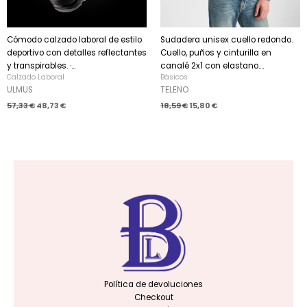
Cómodo calzado laboral de estilo
Sudadera unisex cuello redondo.
deportivo con detalles reflectantes
Cuello, puños y cinturilla en
y transpirables. ·...
canalé 2x1 con elastano....
Calzado Laboral
Básicos
ULMUS
TELENO
57,33
€
48,73
€
18,59
€
15,80
€
Política de devoluciones
Checkout