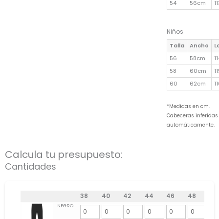
54
56cm
1
Niños
Talla
Ancho
L
56
58cm
1
58
60cm
1
60
62cm
1
*Medidas en cm.
Cabeceras inferidas
automáticamente.
Calcula tu presupuesto:
Cantidades
38
40
42
44
46
48
50
NEGRO