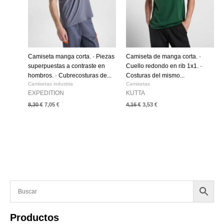
Camiseta manga corta. · Piezas
Camiseta de manga corta. ·
superpuestas a contraste en
Cuello redondo en rib 1x1. ·
hombros. · Cubrecosturas de...
Costuras del mismo...
Camisetas industria
Camisetas
EXPEDITION
KUTTA
8,30
€
7,05
€
4,16
€
3,53
€
Productos