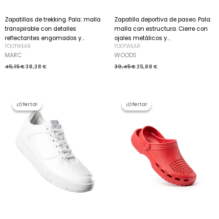
Zapatillas de trekking. Pala: malla
Zapatilla deportiva de paseo. Pala:
transpirable con detalles
malla con estructura. Cierre con
reflectantes engomados y...
ojales metálicos y...
FOOTWEAR
FOOTWEAR
MARC
WOODS
45,15
€
38,38
€
30,45
€
25,88
€
El
El
El
El
precio
precio
precio
precio
¡Oferta!
¡Oferta!
¡Oferta!
¡Oferta!
original
actual
original
actual
era:
es:
era:
es:
30,45 €.
25,88 €.
7,35 €.
6,25 €.