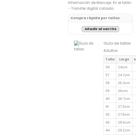
Información de Marcaje: En el talón:
- Transfer digital calzado.
Compra rápida por tallas
Añadir al carrito
Guía de tallas
Adultos
Talla
Largo
M
36
24cm
37
24.7cm
38
25.3cm
39
26cm
40
26.7cm
41
27.3cm
42
27.9cm
43
28.6cm
44
29.2cm