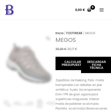
Ir
al
0,00
€
contenido
Inicio
/
FOOTWEAR
/ MEGOS
MEGOS
El
El
35,49
€
30,17
€
precio
precio
original
actual
CALCULAR
DESCARGAR
era:
es:
PRESUPUESTO
FICHA
35,49 €.
30,17 €.
TÉCNICA
Zapatillas de trekking. Pala: malla
transpirable con detalles en piel
sintética. Suela: bicomponente
EVA+TPR de gran agarre para
superficies irregulares. Interior:
malla de poliéster acolchada.
Plantilla: acolchada.Observaciones: