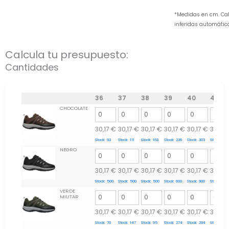
*Medidas en cm. Ca
inferidas automáti
Calcula tu presupuesto:
Cantidades
36
37
38
39
40
41
CHOCOLATE
30,17
€
30,17
€
30,17
€
30,17
€
30,17
€
30,17
Stock:
93
Stock:
111
Stock:
163
Stock:
236
Stock:
303
Stock:
325
NEGRO
30,17
€
30,17
€
30,17
€
30,17
€
30,17
€
30,17
Stock:
500
Stock:
500
Stock:
500
Stock:
600
Stock:
900
Stock:
900
VERDE
MILITAR
30,17
€
30,17
€
30,17
€
30,17
€
30,17
€
30,17
Stock:
70
Stock:
147
Stock:
95
Stock:
274
Stock:
294
Stock:
430