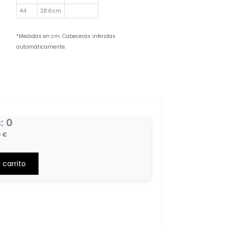
44
28.6cm
*Medidas en cm. Cabeceras inferidas
automáticamente.
s
:
0
0
€
 carrito