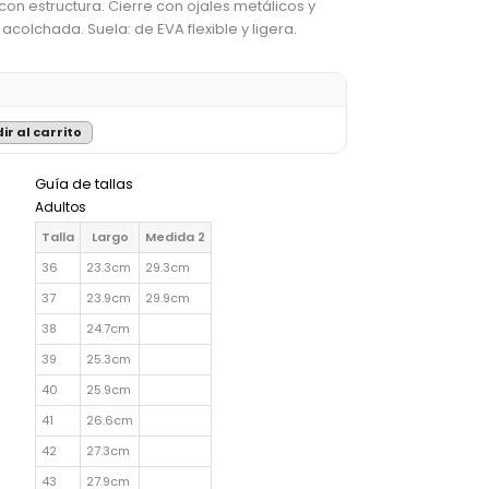
con estructura. Cierre con ojales metálicos y
 acolchada. Suela: de EVA flexible y ligera.
ir al carrito
Guía de tallas
Adultos
Talla
Largo
Medida 2
36
23.3cm
29.3cm
37
23.9cm
29.9cm
38
24.7cm
39
25.3cm
40
25.9cm
41
26.6cm
42
27.3cm
43
27.9cm