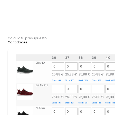
Calcula tu presupuesto:
Cantidades
36
37
38
39
40
EBANO
25,88
€
25,88
€
25,88
€
25,88
€
25,88
Stock:
168
Stock:
188
Stock:
165
Stock:
472
Stock:
427
GRANATE
25,88
€
25,88
€
25,88
€
25,88
€
25,88
Stock:
136
Stock:
101
Stock:
130
Stock:
145
Stock:
495
NEGRO