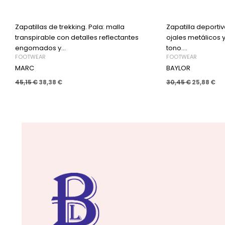
Zapatillas de trekking. Pala: malla
Zapatilla deportiv
transpirable con detalles reflectantes
ojales metálicos 
engomados y...
tono....
FOOTWEAR
FOOTWEAR
MARC
BAYLOR
45,15
€
38,38
€
30,45
€
25,88
€