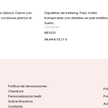
a clásica. Cierre con
Zapatillas de trekking. Pala: malla
y cordones planos al
transpirable con detalles en piel sintétic
Suela:...
FOOTWEAR
MEGOS
35,49
€
30,17
€
Política de devoluciones
Po
Checkout
Personalización textil
Po
Sobre Nosotros
Av
Contacto