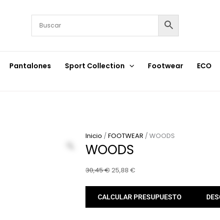
Pantalones
Sport Collection
Footwear
ECO
Inicio
/
FOOTWEAR
/ WOODS
WOODS
El
El
30,45
€
25,88
€
precio
precio
original
actual
CALCULAR PRESUPUESTO
DES
era:
es:
30,45 €.
25,88 €.