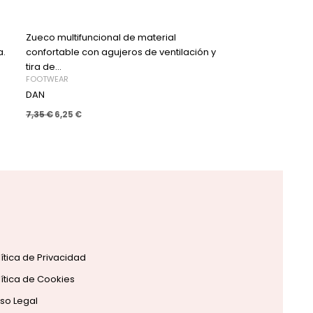
Zueco multifuncional de material
a.
confortable con agujeros de ventilación y
tira de...
FOOTWEAR
DAN
7,35
€
6,25
€
lítica de Privacidad
lítica de Cookies
iso Legal