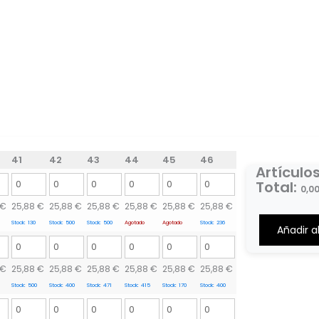
41
42
43
44
45
46
Artículo
Total
:
0,0
0
€
25,88
€
25,88
€
25,88
€
25,88
€
25,88
€
25,88
€
Items,
Stock:
130
Stock:
500
Stock:
500
Agotado
Agotado
Stock:
236
Añadir al
Total
$0.00
€
25,88
€
25,88
€
25,88
€
25,88
€
25,88
€
25,88
€
Stock:
500
Stock:
400
Stock:
471
Stock:
415
Stock:
170
Stock:
400