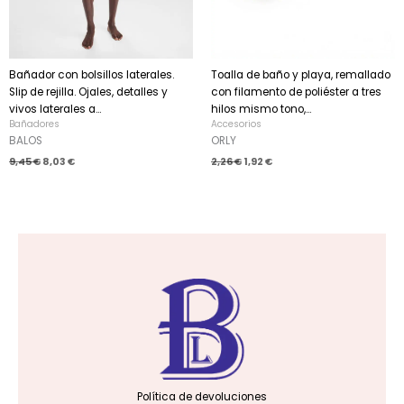
Bañador con bolsillos laterales.
Toalla de baño y playa, remallado
Slip de rejilla. Ojales, detalles y
con filamento de poliéster a tres
vivos laterales a...
hilos mismo tono,...
Bañadores
Accesorios
BALOS
ORLY
9,45
€
8,03
€
2,26
€
1,92
€
Política de devoluciones