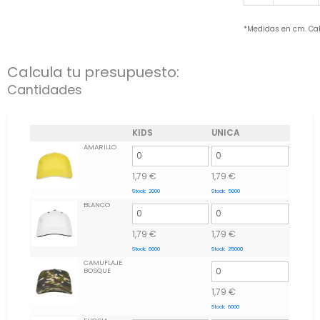
*Medidas en cm. Ca
Calcula tu presupuesto:
Cantidades
KIDS
UNICA
AMARILLO
1,79
€
1,79
€
Stock:
2000
Stock:
5000
BLANCO
1,79
€
1,79
€
Stock:
6000
Stock:
25000
CAMUFLAJE
BOSQUE
1,79
€
Stock:
6000