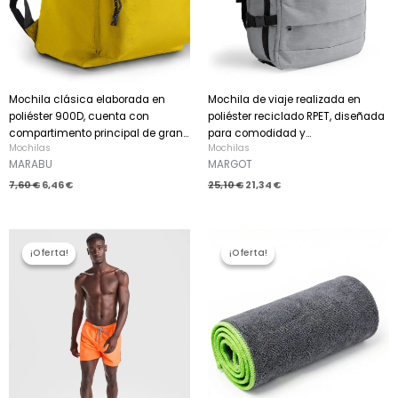
Mochila clásica elaborada en
Mochila de viaje realizada en
poliéster 900D, cuenta con
poliéster reciclado RPET, diseñada
compartimento principal de gran...
para comodidad y...
Mochilas
Mochilas
MARABU
MARGOT
7,60
€
6,46
€
25,10
€
21,34
€
El
El
El
El
precio
precio
precio
precio
¡Oferta!
¡Oferta!
¡Oferta!
¡Oferta!
original
actual
original
actual
era:
es:
era:
es:
9,45 €.
8,03 €.
2,26 €.
1,92 €.