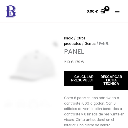
Ir
al
0,00
€
contenido
Inicio
/
Otros
productos
/
Gorras
/ PANEL
PANEL
El
El
2,10
€
1,79
€
precio
precio
original
actual
CALCULAR
DESCARGAR
era:
es:
PRESUPUESTO
FICHA
2,10 €.
1,79 €.
TÉCNICA
Gorra 6 paneles con sándwich a
contraste 100% algodón. Con 6
orificios de ventilación bordados a
contraste y 6 líneas de pespunte en
visera. Cinta antisudoral en el
interior. Con cierre de velcro.