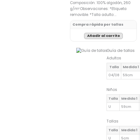
Composición: 100% algodón, 260
g/m².Observaciones: *Etiqueta
removible. *Talla adulto:…
Compra rápida por tallas
Añadir al carrito
Guía de tallas
Adultos
Talla
Medida 1
04/08
59cm
Niños
Talla
Medida 1
U
59cm
Tallas
Talla
Medida 1
U
5cm