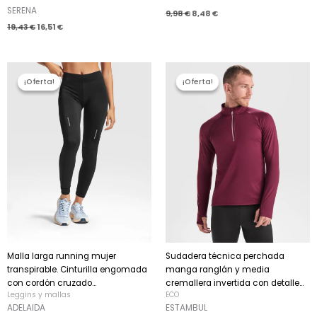
SERENA
9,98
€
8,48
€
19,43
€
16,51
€
El
El
El
El
precio
precio
precio
precio
¡Oferta!
¡Oferta!
¡Oferta!
¡Oferta!
original
actual
original
actual
era:
es:
era:
es:
19,32 €.
16,42 €.
16,70 €.
14,19 €.
Malla larga running mujer
Sudadera técnica perchada
transpirable. Cinturilla engomada
manga ranglán y media
con cordón cruzado...
cremallera invertida con detalle...
Leggins y mallas
ECO
ADELAIDA
ESTAMBUL