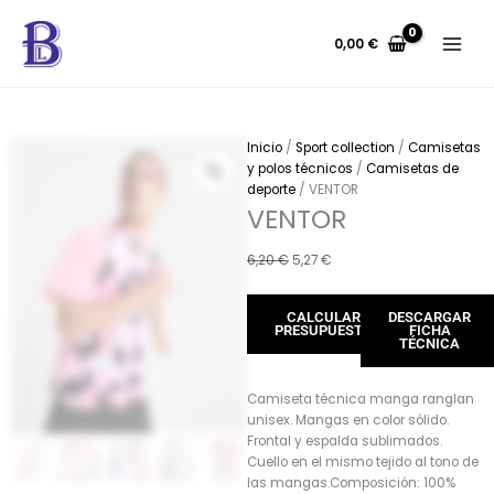
Ir
al
0,00
€
contenido
Inicio
/
Sport collection
/
Camisetas
y polos técnicos
/
Camisetas de
deporte
/ VENTOR
VENTOR
El
El
6,20
€
5,27
€
precio
precio
original
actual
CALCULAR
DESCARGAR
era:
es:
PRESUPUESTO
FICHA
6,20 €.
5,27 €.
TÉCNICA
Camiseta técnica manga ranglan
unisex. Mangas en color sólido.
Frontal y espalda sublimados.
Cuello en el mismo tejido al tono de
las mangas.Composición: 100%