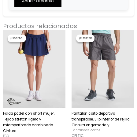
Total
Añadir al carrito
$0.00
Productos relacionados
El
El
El
El
precio
precio
precio
precio
¡Oferta!
¡Oferta!
¡Oferta!
¡Oferta!
original
actual
original
actual
era:
es:
era:
es:
19,43 €.
16,51 €.
9,98 €.
8,48 €.
Falda pádel con short mujer.
Pantalón corto deportivo
Tejido stretch ligero y
transpirable. Slip interior de rejilla.
microperforado combinado.
Cintura engomada y...
Pantalones cortos
Cintura...
CELTIC
ECO