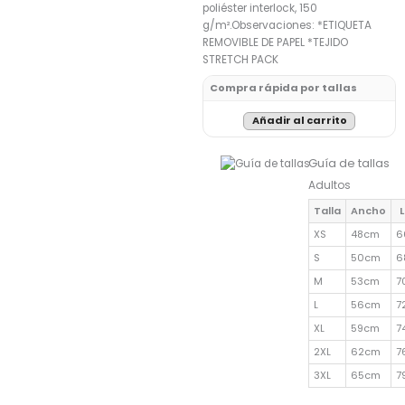
poliéster interlock, 150
g/m².Observaciones: *ETIQUETA
REMOVIBLE DE PAPEL *TEJIDO
STRETCH PACK
Compra rápida por tallas
Añadir al carrito
Guía de tallas
Adultos
Talla
Ancho
XS
48cm
6
S
50cm
6
M
53cm
7
L
56cm
7
XL
59cm
7
2XL
62cm
7
3XL
65cm
7