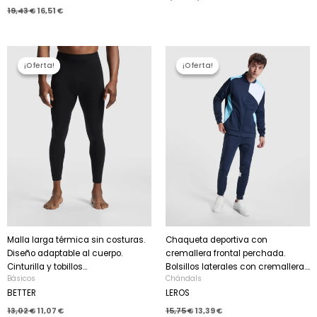
19,43
€
16,51
€
El
El
El
El
precio
precio
precio
precio
¡Oferta!
¡Oferta!
¡Oferta!
¡Oferta!
original
actual
original
actual
era:
es:
era:
es:
13,02 €.
11,07 €.
15,75 €.
13,39 €.
Malla larga térmica sin costuras.
Chaqueta deportiva con
Diseño adaptable al cuerpo.
cremallera frontal perchada.
Cinturilla y tobillos...
Bolsillos laterales con cremallera....
Básicos
Chándals
BETTER
LEROS
13,02
€
11,07
€
15,75
€
13,39
€