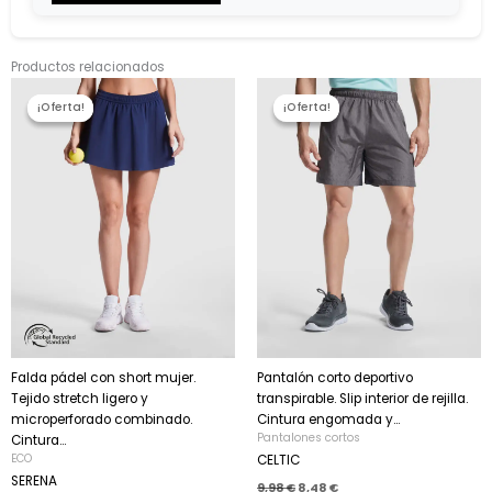
$0.00
Productos relacionados
El
El
El
El
precio
precio
precio
precio
¡Oferta!
¡Oferta!
¡Oferta!
¡Oferta!
original
actual
original
actual
era:
es:
era:
es:
19,43 €.
16,51 €.
9,98 €.
8,48 €.
Falda pádel con short mujer.
Pantalón corto deportivo
Tejido stretch ligero y
transpirable. Slip interior de rejilla.
microperforado combinado.
Cintura engomada y...
Pantalones cortos
Cintura...
ECO
CELTIC
SERENA
9,98
€
8,48
€