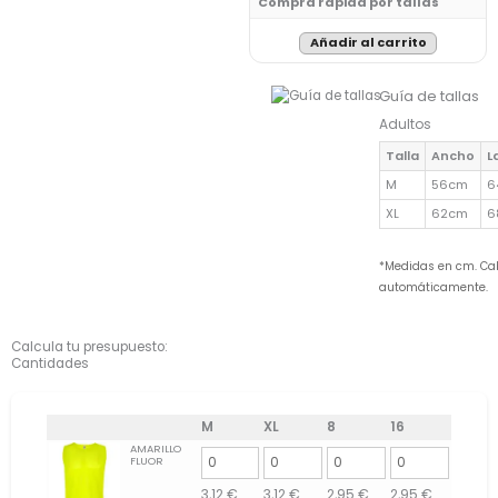
Compra rápida por tallas
Añadir al carrito
Guía de tallas
Adultos
Talla
Ancho
L
M
56cm
6
XL
62cm
6
*Medidas en cm. Cab
automáticamente.
Calcula tu presupuesto:
Cantidades
M
XL
8
16
AMARILLO
FLUOR
3,12
€
3,12
€
2,95
€
2,95
€