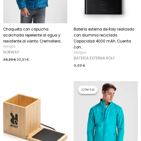
Chaqueta con capucha
Batería externa de Roly realizado
acolchada repelente al agua y
con aluminio reciclado.
resistente al viento. Cremallera...
Capacidad 4000 mAh. Cuenta
Abrigos
con...
NORWAY
Abrigos
BATERÍA EXTERNA ROLY
26,25
€
22,31
€
0,00
€
El
El
precio
precio
¡Oferta!
¡Oferta!
original
actual
era:
es:
25,58 €.
21,74 €.