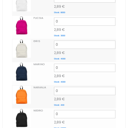
2,89
€
Stock:
8000
FUCSIA
2,89
€
Stock:
3000
GRIS
2,89
€
Stock:
4000
MARINO
2,89
€
Stock:
4000
NARANJA
2,89
€
Stock:
400
NEGRO
2,89
€