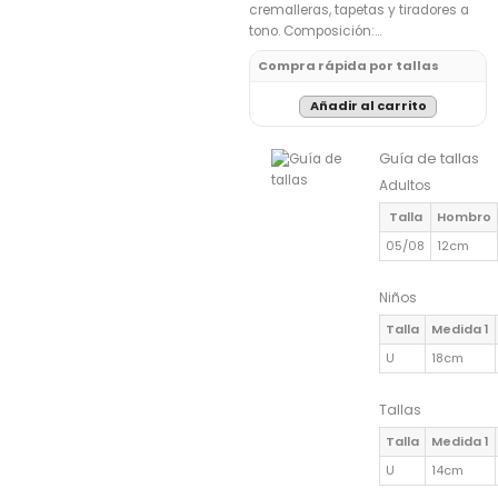
cremalleras, tapetas y tiradores a
tono. Composición:…
Compra rápida por tallas
Añadir al carrito
Guía de tallas
Adultos
Talla
Hombro
05/08
12cm
Niños
Talla
Medida 1
U
18cm
Tallas
Talla
Medida 1
U
14cm