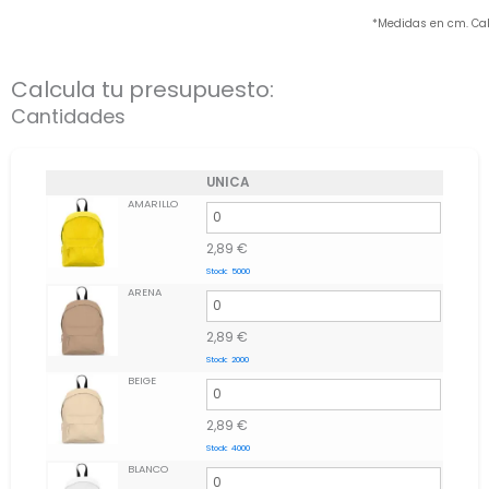
*Medidas en cm. Ca
Calcula tu presupuesto:
Cantidades
UNICA
AMARILLO
2,89
€
Stock:
5000
ARENA
2,89
€
Stock:
2000
BEIGE
2,89
€
Stock:
4000
BLANCO