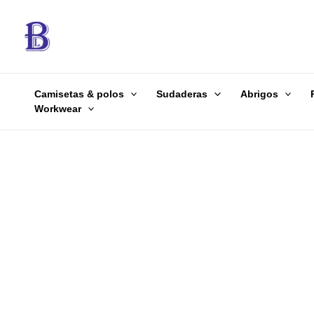
Ir
al
contenido
Camisetas & polos
Sudaderas
Abrigos
Workwear